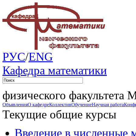
РУС
/
ENG
Кафедра математики
физического факультета 
Объявления
О кафедре
Коллектив
Обучение
Научная работа
Конф
Текущие общие курсы
Введение в численные 