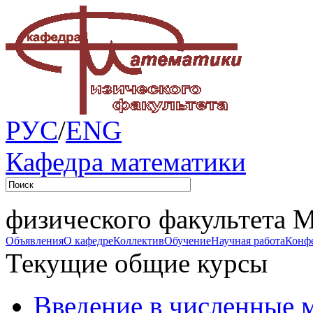
РУС
/
ENG
Кафедра математики
физического факультета 
Объявления
О кафедре
Коллектив
Обучение
Научная работа
Конф
Текущие общие курсы
Введение в численные 